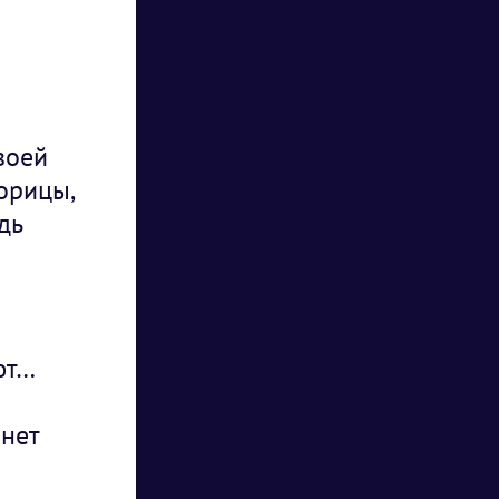
воей
орицы,
дь
ют…
анет