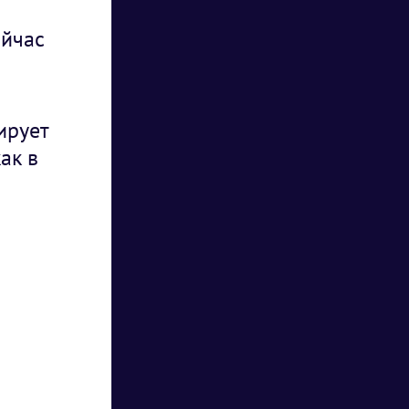
ейчас
ирует
ак в