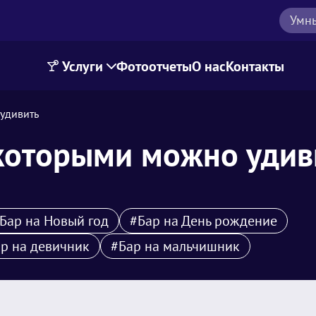
Умн
Услуги
Фотоотчеты
О нас
Контакты
удивить
 которыми можно удив
Бар на Новый год
#Бар на День рождение
р на девичник
#Бар на мальчишник