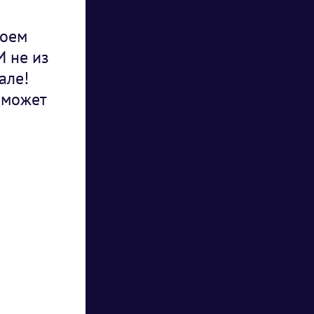
воем
И не из
але!
 может