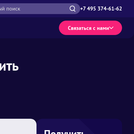
ый поиск
+7 495 374-61-62
Связаться с нами
ить
Получить