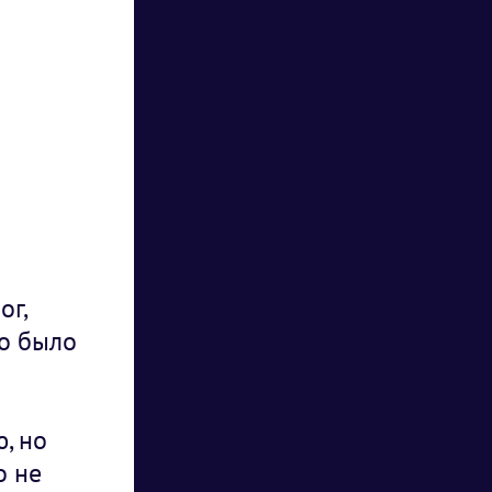
ог,
но было
, но
о не