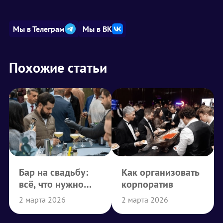
Мы в Телеграм
Мы в ВК
Похожие статьи
Бар на свадьбу:
Как организовать
всё, что нужно
корпоратив
знать
2 марта 2026
2 марта 2026