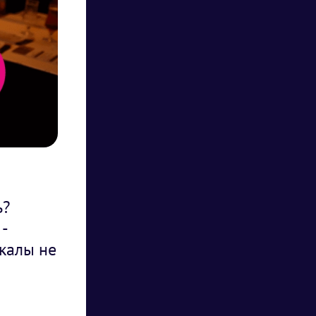
ь?
-
окалы не