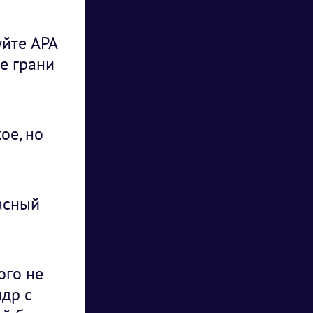
уйте APA
ые грани
ое, но
асный
ого не
идр с