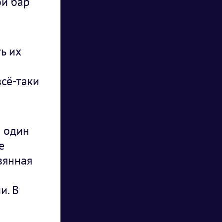
ой бар
ь их
всё-таки
в один
е
вянная
и. В