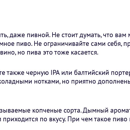
ь, даже пивной. Не стоит думать, что вам
мное пиво. Не ограничивайте сами себя, п
 вино, но пива это тоже касается.
те также черную IPA или балтийский порте
коладными нотками, но приятно дополнен
азываемые копченые сорта. Дымный арома
 приходится по вкусу. При чем такое пиво