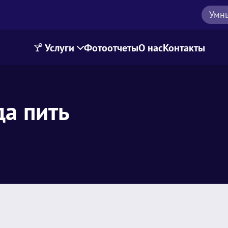
Умн
Услуги
Фотоотчеты
О нас
Контакты
да пить