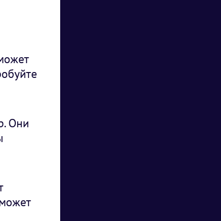
 может
робуйте
р. Они
ы
т
 может