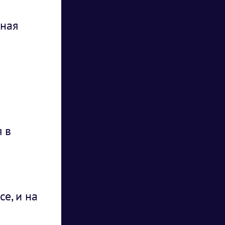
нная
 в
е, и на