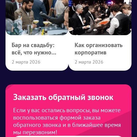
Бар на свадьбу:
Как организовать
всё, что нужно
корпоратив
знать
2 марта 2026
2 марта 2026
Заказать обратный звонок
Если у вас остались вопросы, вы можете
воспользоваться формой заказа
обратного звонка и в ближайшее время
мы перезвоним!