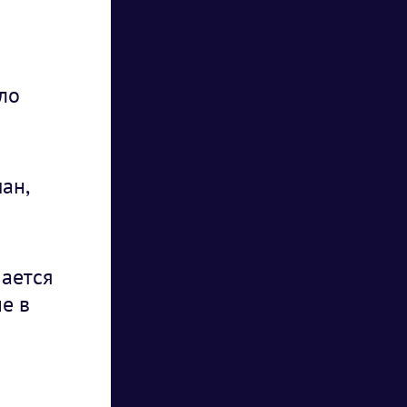
ло
ан,
ается
е в