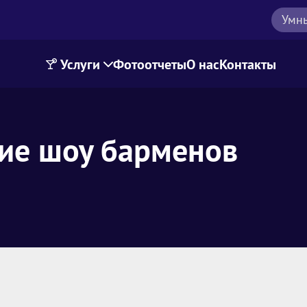
Умн
Услуги
Фотоотчеты
О нас
Контакты
тие шоу барменов