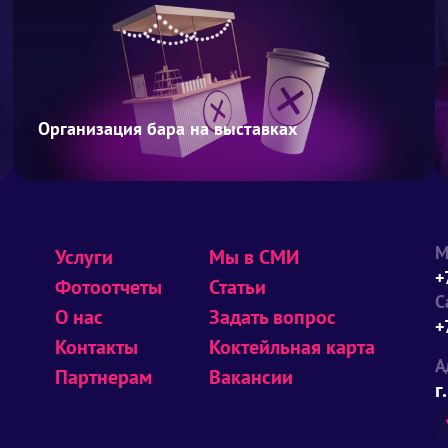
Организация бара на выставках
М
Услуги
Мы в СМИ
+
Фотоотчеты
Статьи
С
О нас
Задать вопрос
+
Контакты
Коктейльная карта
А
Партнерам
Вакансии
г