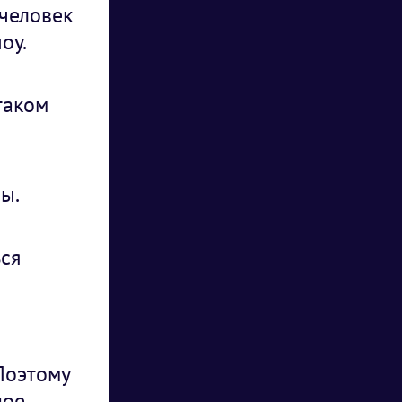
 человек
оу.
таком
ы.
ся
Поэтому
ное