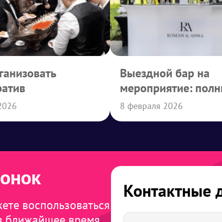
ганизовать
Выездной бар на
ратив
мероприятие: полн
по форматам, цена
2026
8 февраля 2026
организации
вонок
Контактные 
жете воспользоваться
 в ближайшее время