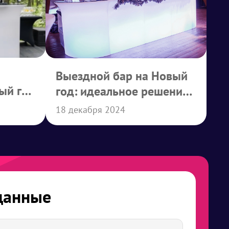
Выездной бар на Новый
ый гид
год: идеальное решение
м и
для праздника
18 декабря 2024
данные