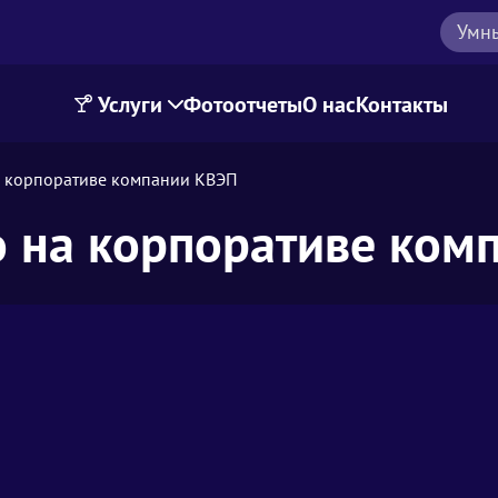
Умн
Услуги
Фотоотчеты
О нас
Контакты
а корпоративе компании КВЭП
о на корпоративе ком