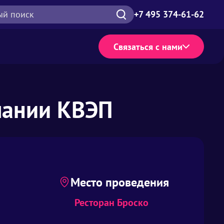
ый поиск
+7 495 374-61-62
Связаться с нами
пании КВЭП
Место проведения
Ресторан Броско