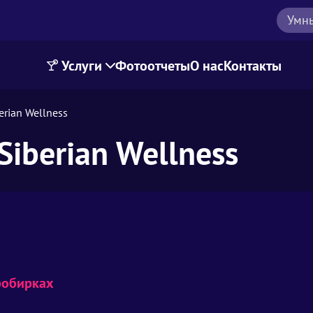
Умн
Услуги
Фотоотчеты
О нас
Контакты
rian Wellness
iberian Wellness
робирках