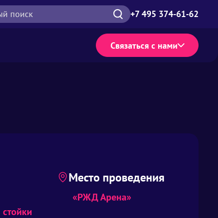
ый поиск
+7 495 374-61-62
Связаться с нами
Место проведения
«РЖД Арена»
 стойки