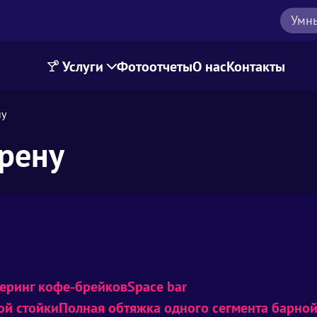
Умн
Услуги
Фотоотчеты
О нас
Контакты
ну
арену
еринг кофе-брейков
Space bar
ой стойки
Полная обтяжка одного сегмента барной