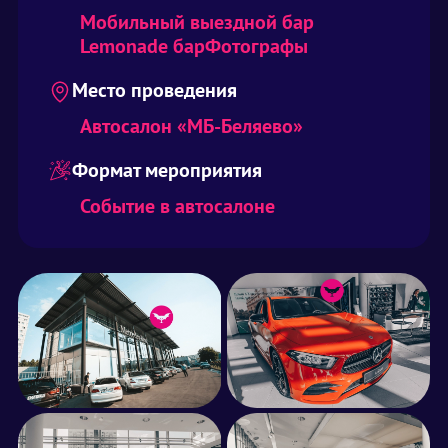
Мобильный выездной бар
Lemonade бар
Фотографы
Место проведения
Автосалон «МБ-Беляево»
Формат мероприятия
Событие в автосалоне