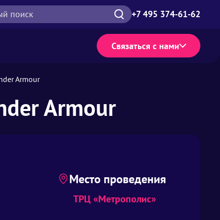
ый поиск
+7 495 374-61-62
Связаться с нами
nder Armour
nder Armour
Место проведения
ТРЦ «Метрополис»