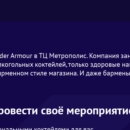
der Armour в ТЦ Метрополис. Компания з
когольных коктейлей, только здоровые на
ирменном стиле магазина. И даже бармены
провести своё мероприяти
нальными коктейлями для вас.