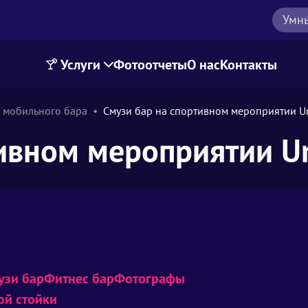
Умн
Услуги
Фотоотчеты
О нас
Контакты
 мобильного бара
Смузи бар на спортивном мероприятии U
тивном мероприятии U
узи бар
Фитнес бар
Фотографы
ой стойки