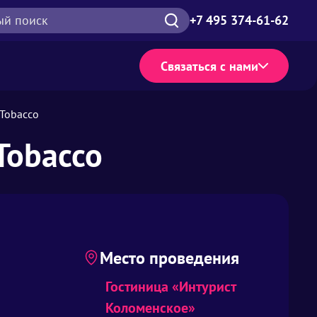
ый поиск
+7 495 374-61-62
Связаться с нами
 Tobacco
Tobacco
Место проведения
Гостиница «Интурист
Коломенское»