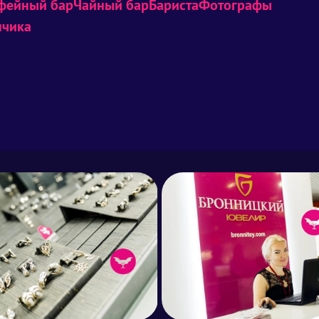
фейный бар
Чайный бар
Бариста
Фотографы
нчика