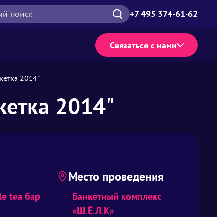
ый поиск
+7 495 374-61-62
Связаться с нами
кетка 2014"
кетка 2014"
Место проведения
e tea бар
Банкетный комплекс
«Ш.Ё.Л.К»