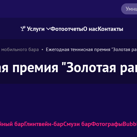
Умн
Услуги
Фотоотчеты
О нас
Контакты
 мобильного бара
Ежегодная теннисная премия "Золотая ра
я премия "Золотая ра
йный бар
Глинтвейн-бар
Смузи бар
Фотографы
Bubbl