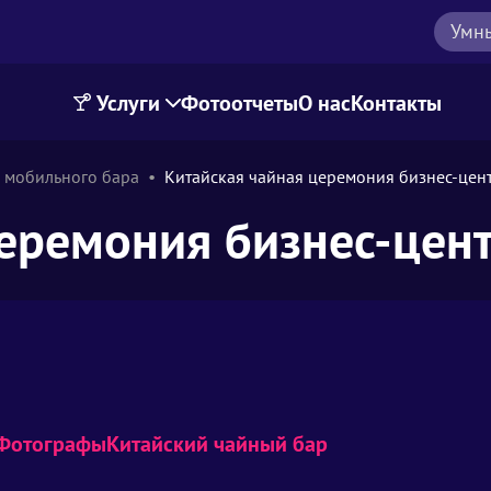
Умн
Услуги
Фотоотчеты
О нас
Контакты
 мобильного бара
Китайская чайная церемония бизнес-цен
церемония бизнес-цен
Фотографы
Китайский чайный бар