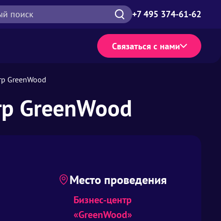
ый поиск
+7 495 374-61-62
Связаться с нами
тр GreenWood
тр GreenWood
Место проведения
Бизнес-центр
«GreenWood»