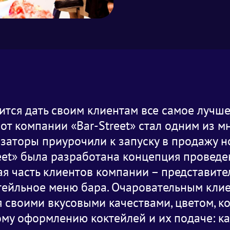
мится дать своим клиентам все самое лучше
от компании «Bar-Street» стал одним из 
изаторы приурочили к запуску в продажу 
eet» была разработана концепция проведе
я часть клиентов компании – представите
тейльное меню бара. Очаровательным кли
 своими вкусовыми качествами, цветом, к
му оформлению коктейлей и их подаче: к