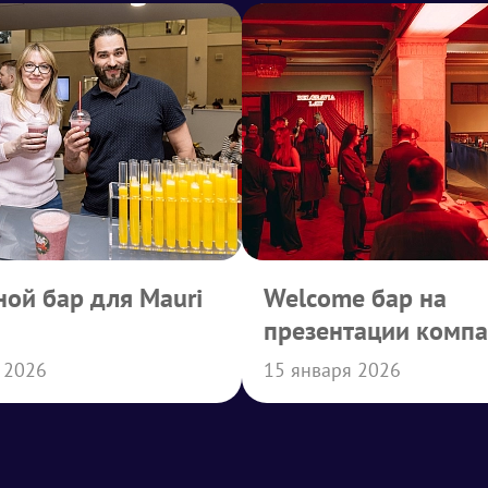
ой бар для Mauri
Welcome бар на
презентации комп
Belgravia Law
 2026
15 января 2026