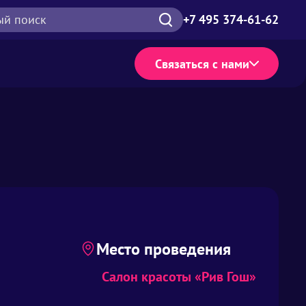
ый поиск
+7 495 374-61-62
Связаться с нами
Место проведения
Салон красоты «Рив Гош»