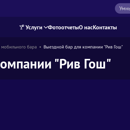
Умн
Услуги
Фотоотчеты
О нас
Контакты
 мобильного бара
Выездной бар для компании "Рив Гош"
омпании "Рив Гош"