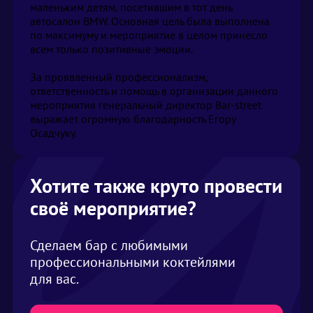
маленьким детям, посетившим в тот день 
автосалон BMW. Основная цель была выполнена 
по максимуму и мероприятие в целом принесло 
всем только позитивные эмоции.

За проявленный профессионализм, 
ответственность и помощь в организации данного 
мероприятия генеральный директор Bar-street 
выражает огромную благодарность Егору 
Осадчуку.
Хотите также круто провести
своё мероприятие?
Сделаем бар с любимыми
профессиональными коктейлями
для вас.