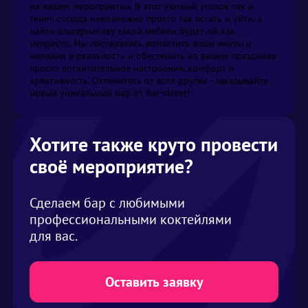
на вашем мероприятии. В этот уютный уголок так и 
тянет, отсюда невозможно просто так встать и уйти, а 
найти альтернативу такой мебели будет ой как 
непросто. Мы постарались воплотить ваши мечты и 
желания в реальность и обеспечить на вашем празднике 
просто восхитительное настроение, комфорт и 
креативность. Отличитесь от всех других - заказывайте 
новый уникальный бар от Bar-street!
Хотите также круто провести
своё мероприятие?
Сделаем бар с любимыми
профессиональными коктейлями
для вас.
Оставить заявку