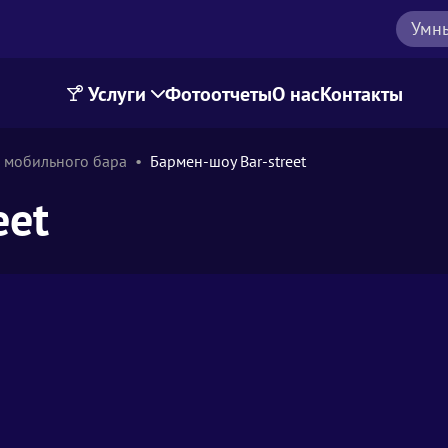
Умн
Услуги
Фотоотчеты
О нас
Контакты
 мобильного бара
Бармен-шоу Bar-street
eet