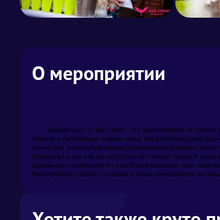
О мероприятии
	Бармен-шоу от Bar-street - это мероприятие не забыть никогда!!! Совсем недавно наша компания организовала данное бармен-шоу, на котором смогли продемонстрировать все свои 
умения и полученные навыки наши профессиональные барме
этому, под энергичную музыку обаятельные бармены пригот
бармен-шоу, так как на мероприятии смогли показать свои 
бармен-шоу позволило им еще более раскрыть свои творчес
Мероприятие удалось на славу и очень понравилось не тол
Хотите также круто 