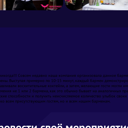
ны. Выступая примерно по 10-15 минут, каждый бармен демонстриров
авливали восхитительные коктейли, а затем, желающие гости могли им
умения не 1 или 2 бармена, как это обычно бывает на аналогичных пр
кие способности и получить неисчисляемое количество улыбок своих 
ько всем присутствующим гостям, но и всем нашим барменам.
провести своё мероприяти