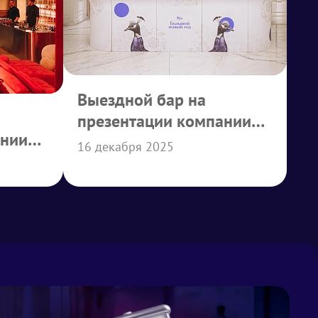
Выездной бар на
презентации компании
ании
АБД
16 декабря 2025