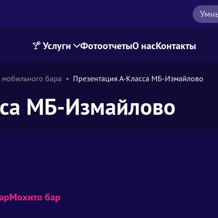
Умн
Услуги
Фотоотчеты
О нас
Контакты
 мобильного бара
Презентация А-Класса МБ-Измайлово
сса МБ-Измайлово
ар
Мохито бар