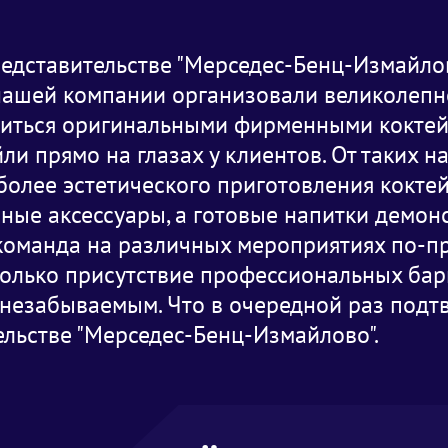
редставительстве "Мерседес-Бенц-Измайло
нашей компании организовали великолепн
диться оригинальными фирменными коктей
 прямо на глазах у клиентов. От таких на
 более эстетического приготовления кокте
ые аксессуары, а готовые напитки демон
команда на различных мероприятиях по-п
только присутствие профессиональных бар
 незабываемым. Что в очередной раз подт
ельстве "Мерседес-Бенц-Измайлово".