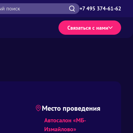
ый поиск
+7 495 374-61-62
Связаться с нами
Место проведения
Автосалон «МБ-
Измайлово»