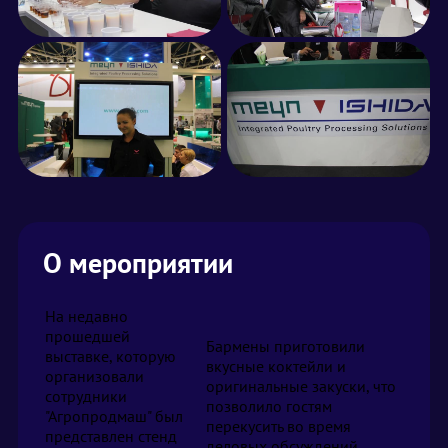
О мероприятии
На недавно
прошедшей
Бармены приготовили
выставке, которую
вкусные коктейли и
организовали
оригинальные закуски, что
сотрудники
позволило гостям
"Агропродмаш" был
перекусить во время
представлен стенд
деловых обсуждений