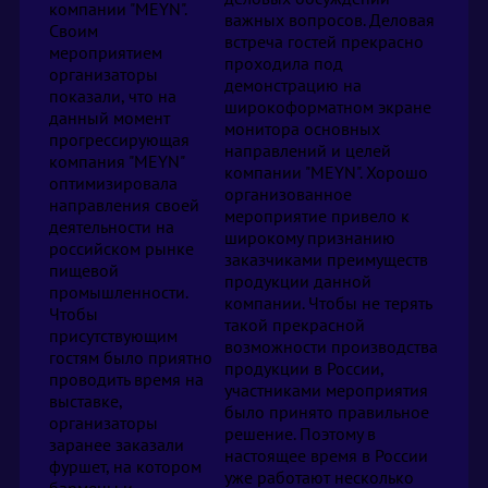
компании "MEYN".
важных вопросов. Деловая
Своим
встреча гостей прекрасно
мероприятием
проходила под
организаторы
демонстрацию на
показали, что на
широкоформатном экране
данный момент
монитора основных
прогрессирующая
направлений и целей
компания "MEYN"
компании "MEYN". Хорошо
оптимизировала
организованное
направления своей
мероприятие привело к
деятельности на
широкому признанию
российском рынке
заказчиками преимуществ
пищевой
продукции данной
промышленности.
компании. Чтобы не терять
Чтобы
такой прекрасной
присутствующим
возможности производства
гостям было приятно
продукции в России,
проводить время на
участниками мероприятия
выставке,
было принято правильное
организаторы
решение. Поэтому в
заранее заказали
настоящее время в России
фуршет, на котором
уже работают несколько
бармены и