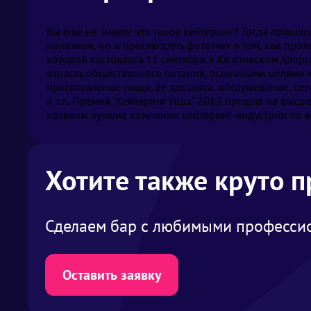
Вы еще не знаете что такое кейтеринг? Тогда пришло
понятием, но и просмотреть фототчет о том, как про
которой состоялось 11 сентября в Юсуповском дворц
отрасль общественного питания, основными целями 
приготовление пищи, ее доставка, обслуживание, с
и т.п. Премия "Кейтеринг года" 2012 прошла на высш
названы лучшие компании кейтеринг-индустрии по в
Хотите также круто 
Сделаем бар с любимыми профессио
Оставить заявку