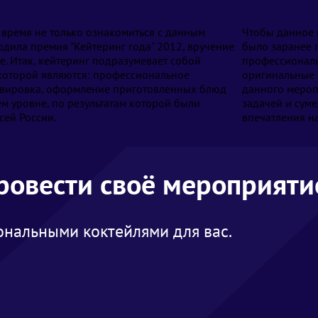
 время не только ознакомиться с данным
Чтобы данное 
ходила премия "Кейтеринг года" 2012, вручение
было заранее п
е. Итак, кейтеринг подразумевает собой
профессиональ
которой являются: профессиональное
оригинальные 
ервировка, оформление приготовленных блюд
данного мероп
ем уровне, по результатам которой были
задачей и суме
сей России.
впечатления н
провести своё мероприяти
нальными коктейлями для вас.