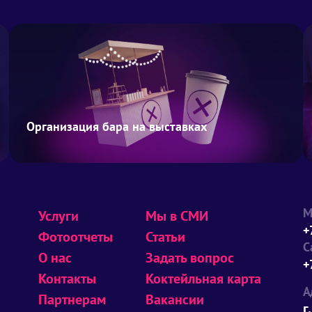
Организация бара на выставках
М
Услуги
Мы в СМИ
+
Фотоотчеты
Статьи
С
О нас
Задать вопрос
+
Контакты
Коктейльная карта
А
Партнерам
Вакансии
г