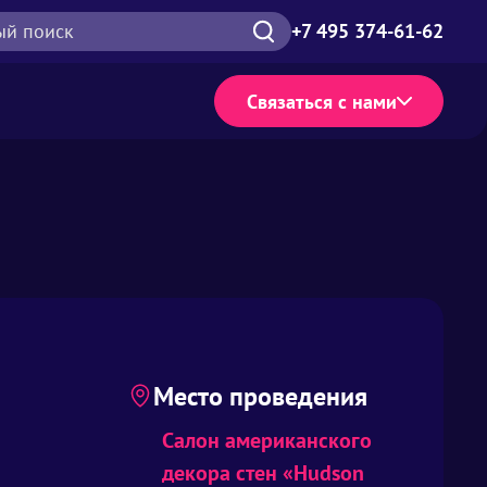
ый поиск
+7 495 374-61-62
Связаться с нами
Место проведения
Салон американского
декора стен «Hudson