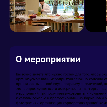
О мероприятии
Вы точно знаете, что нужно гостям для того, чтобы х
организуемом вами мероприятии? Можно конечно са
организовать на свой вкус программу развлечений, но
этот вопрос лучше всего доверить опытным организ
мероприятий. Так поступили руководители компании
к услугам сомелье и профессиональных барменов и 
фотографиях, организация корпоратива данной ком