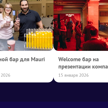
ой бар для Mauri
Welcome бар на
презентации комп
Belgravia Law
 2026
15 января 2026