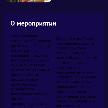
О мероприятии
Совсем недавно
В жаркий летний день
компания МТС провела
прохладные фрэши из
презентацию Samsung
свежих фруктов и
Galaxy, устроив
различные виды
настоящий праздник.
мохито были как нельзя
Все посетители салона
кстати и радовали
МТС были не только
каждого гостя
ознакомлены с новым
незабываемым вкусом.
представленным
Потрясающие коктейли
продуктом, но и
от наших миксологов
получили массу
привлекли множество
удовольствия,
новых клиентов в
попробовав коктейли,
салон, сделав этот день
приготовленные
поистине прибыльным
профессиональными
для компании.