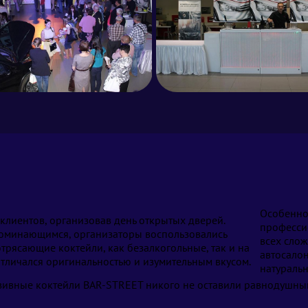
Особенно
 клиентов, организовав день открытых дверей.
професси
апоминающимся, организаторы воспользовались
всех сло
рясающие коктейли, как безалкогольные, так и на
автосалон
тличался оригинальностью и изумительным вкусом.
натуральн
зивные коктейли BAR-STREET никого не оставили равнодушным