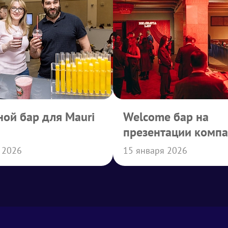
ой бар для Mauri
Welcome бар на
презентации комп
Belgravia Law
 2026
15 января 2026