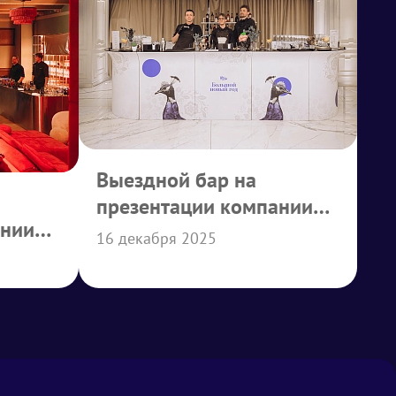
Выездной бар на
презентации компании
ании
АБД
16 декабря 2025