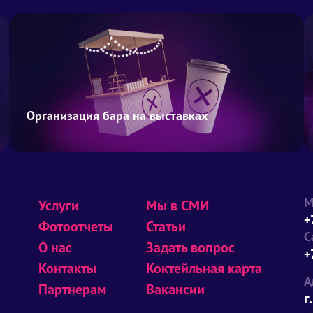
Организация бара на выставках
М
Услуги
Мы в СМИ
+
Фотоотчеты
Статьи
С
О нас
Задать вопрос
+
Контакты
Коктейльная карта
А
Партнерам
Вакансии
г