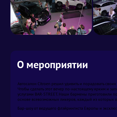
О мероприятии
Автосалон Citroen решил удивить и порадовать своих
Чтобы сделать этот вечер по-настоящему ярким и з
услугами BAR-STREET. Наши бармены приготовили пот
основе всевозможных ликеров, каждый из которых о
Бар-шоу от ведущего флэйрингиста Европы и эксклю