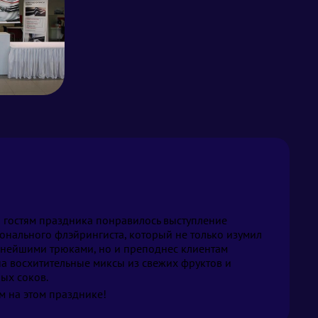
 гостям праздника понравилось выступление
онального флэйрингиста, который не только изумил
жнейшими трюками, но и преподнес клиентам
а восхитительные миксы из свежих фруктов и
ых соков.
 на этом празднике!