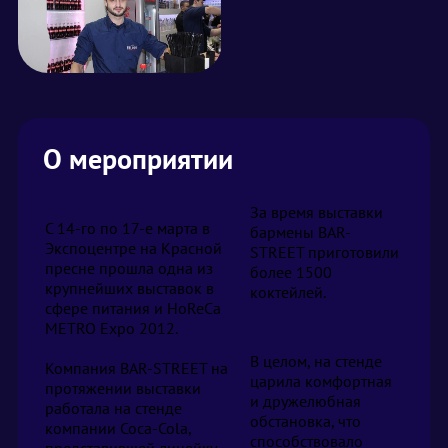
О мероприятии
За время выставки
C 14-го по 17-е марта в
бармены BAR-
Экспоцентре на Красной
STREET приготовили
пресне прошла одна из
более 1500
крупнейших выставок в
коктейлей.
сфере питания и HoReCa
METRO Expo 2012.
В целом, на стенде
Компания BAR-STREET на
царила комфортная
протяжении выставки
и дружелюбная
работала на стенде
обстановка, что
компании Coca-Cola,
способствовало
представившей линейку