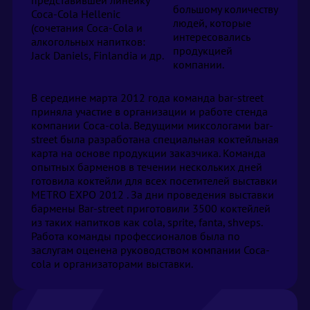
большому количеству
Coca-Cola Hellenic
людей, которые
(сочетания Coca-Cola и
интересовались
алкогольных напитков:
продукцией
Jack Daniels, Finlandia и др.
компании.
В середине марта 2012 года команда bar-street
приняла участие в организации и работе стенда
компании Coca-cola. Ведущими миксологами bar-
street была разработана специальная коктейльная
карта на основе продукции заказчика. Команда
опытных барменов в течении нескольких дней
готовила коктейли для всех посетителей выставки
METRO EXPO 2012 . За дни проведения выставки
бармены Bar-street приготовили 3500 коктейлей
из таких напитков как cola, sprite, fanta, shveps.
Работа команды профессионалов была по
заслугам оценена руководством компании Coca-
cola и организаторами выставки.