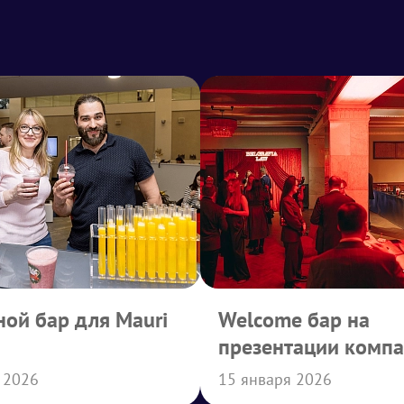
ой бар для Mauri
Welcome бар на
презентации комп
Belgravia Law
 2026
15 января 2026