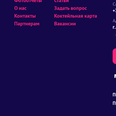
Фотоотчеты
Статьи
С
О нас
Задать вопрос
+
Контакты
Коктейльная карта
А
Партнерам
Вакансии
г
П
П