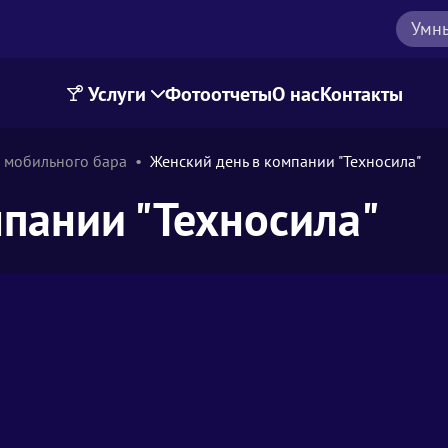
Умн
Услуги
Фотоотчеты
О нас
Контакты
 мобильного бара
Женский день в компании "Техносила"
пании "Техносила"