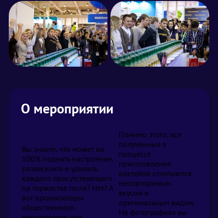
О мероприятии
Помимо этого, все
полученные в
Вы знаете, что может на
процессе
100% поднять настроение,
приготовления
развеселить и удивить
коктейли отличаются
каждого присутствующего
неповторимым
на торжестве гостя? Нет? А
вкусом и
вот организаторы
оригинальным видом.
общественного
На фотографиях вы
мероприятия под