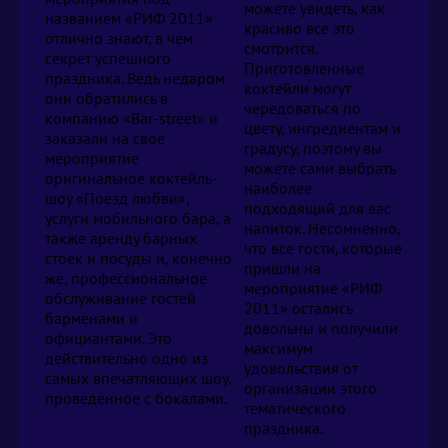
можете увидеть, как
названием «РИФ 2011»
красиво все это
отлично знают, в чем
смотрится.
секрет успешного
Приготовленные
праздника. Ведь недаром
коктейли могут
они обратились в
чередоваться по
компанию «Bar-street» и
цвету, ингредиентам и
заказали на свое
градусу, поэтому вы
мероприятие
можете сами выбрать
оригинальное коктейль-
наиболее
шоу «Поезд любви»,
подходящий для вас
услуги мобильного бара, а
напиток. Несомненно,
также аренду барных
что все гости, которые
стоек и посуды и, конечно
пришли на
же, профессиональное
мероприятие «РИФ
обслуживание гостей
2011» остались
барменами и
довольны и получили
официантами. Это
максимум
действительно одно из
удовольствия от
самых впечатляющих шоу,
организации этого
проведенное с бокалами.
тематического
праздника.