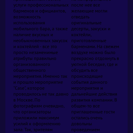
услуги профессиональных
после нее все
барменов и официантов,
желающие могли
возможность
отведать
использования
оригинальные
мобильного бара, а также
десерты, закуски и
наличие вкусных и
коктейли,
необыкновенных закусок
приготовленные
и коктейлей - все это
барменами. На свежем
просто незаменимые
воздухе можно было
атрибуты правильно
прекрасно отдохнуть в
организованного
уютной беседке, где и
общественного
обсудить все
мероприятия. Именно так
происходящие
и прошло мероприятие
события данного
"Case", которое
мероприятия и
проводилось не так давно
дальнейшие действия
в Москве. По
развития компании. В
фотографиям очевидно,
общем-то все
что организаторы
приглашенные гости
приложили максимум
остались очень
усилий к оформлению
довольны
зала. Так, зрителям
проведением