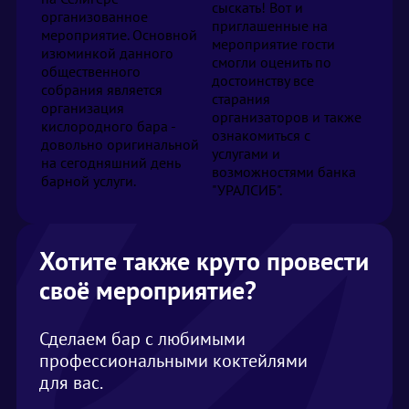
сыскать! Вот и
организованное
приглашенные на
мероприятие. Основной
мероприятие гости
изюминкой данного
смогли оценить по
общественного
достоинству все
собрания является
старания
организация
организаторов и также
кислородного бара -
ознакомиться с
довольно оригинальной
услугами и
на сегодняшний день
возможностями банка
барной услуги.
"УРАЛСИБ".
Хотите также круто провести
своё мероприятие?
Сделаем бар с любимыми
профессиональными коктейлями
для вас.