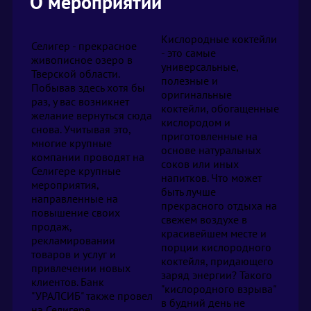
О мероприятии
Кислородные коктейли
Селигер - прекрасное
- это самые
живописное озеро в
универсальные,
Тверской области.
полезные и
Побывав здесь хотя бы
оригинальные
раз, у вас возникнет
коктейли, обогащенные
желание вернуться сюда
кислородом и
снова. Учитывая это,
приготовленные на
многие крупные
основе натуральных
компании проводят на
соков или иных
Селигере крупные
напитков. Что может
мероприятия,
быть лучше
направленные на
прекрасного отдыха на
повышение своих
свежем воздухе в
продаж,
красивейшем месте и
рекламировании
порции кислородного
товаров и услуг и
коктейля, придающего
привлечении новых
заряд энергии? Такого
клиентов. Банк
"кислородного взрыва"
"УРАЛСИБ" также провел
в будний день не
на Селигере