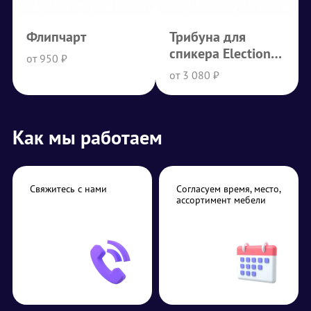
Флипчарт
Трибуна для
спикера Election
от 950 ₽
белая
от 3 080 ₽
Как мы работаем
Свяжитесь с нами
Согласуем время, место,
ассортимент мебели