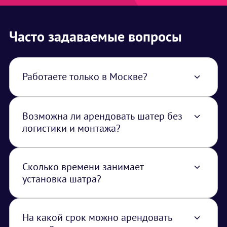
Часто задаваемые вопросы
Работаете только в Москве?
Нет, работаем по всей территории РФ. В
стоимость услуги закладывается логистика
из Москвы.
Возможна ли арендовать шатер без
логистики и монтажа?
Нет, шатры транспортируются и
устанавливаются только нашими
специалистами.
Сколько времени занимает
установка шатра?
Время установки зависит от размера и типа
шатра, но обычно занимает несколько
часов.
На какой срок можно арендовать