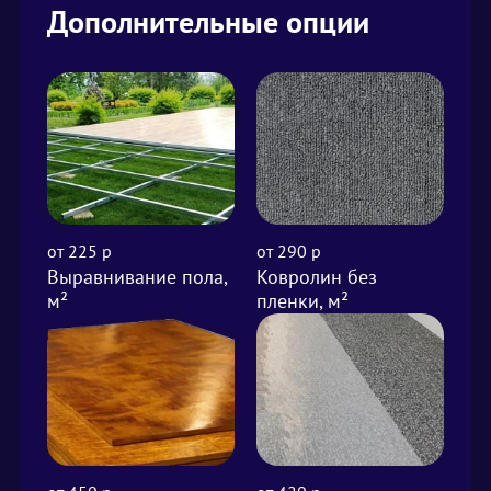
Дополнительные опции
от 225 р
от 290 р
75
Выравнивание пола,
Ковролин без
Ла
м²
пленки, м²
70