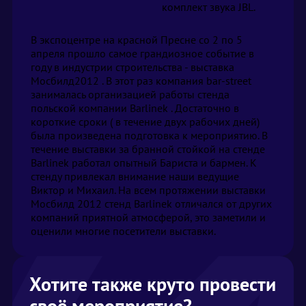
комплект звука JBL.
В экспоцентре на красной Пресне со 2 по 5
апреля прошло самое грандиозное событие в
году в индустрии строительства - выставка
Мосбилд2012 . В этот раз компания bar-street
занималась организацией работы стенда
польской компании Barlinek . Достаточно в
короткие сроки ( в течение двух рабочих дней)
была произведена подготовка к мероприятию. В
течение выставки за бранной стойкой на стенде
Barlinek работал опытный Бариста и бармен. К
стенду привлекал внимание наши ведущие
Виктор и Михаил. На всем протяжении выставки
Мосбилд 2012 стенд Barlinek отличался от других
компаний приятной атмосферой, это заметили и
оценили многие посетители выставки.
Хотите также круто провести
своё мероприятие?