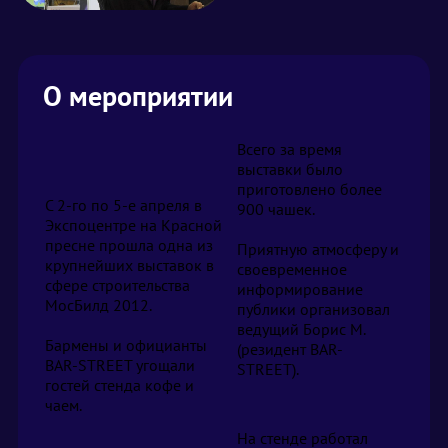
О мероприятии
Всего за время
выставки было
приготовлено более
C 2-го по 5-е апреля в
900 чашек.
Экспоцентре на Красной
пресне прошла одна из
Приятную атмосферу и
крупнейших выставок в
своевременное
сфере строительства
информирование
МосБилд 2012.
публики организовал
ведущий Борис М.
Бармены и официанты
(резидент BAR-
BAR-STREET угощали
STREET).
гостей стенда кофе и
чаем.
На стенде работал